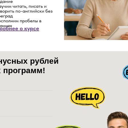
адание
учим читать, писать и
ворить по-английски без
реград
осполним пробелы в
наниях
робнее о курсе
нусных рублей
х программ!