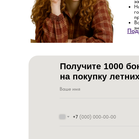
з
На
го
п
В
з
Под
Получите 1000 бо
на покупку летни
+7