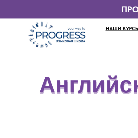
/*
*/
ПРО
НАШИ КУРС
Английс
Английс