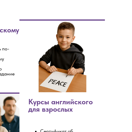
скому
ь по-
 Publishing
му
о
адание
Курсы английского
для взрослых
Сертификат об