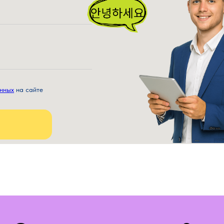
анных
на
сайте